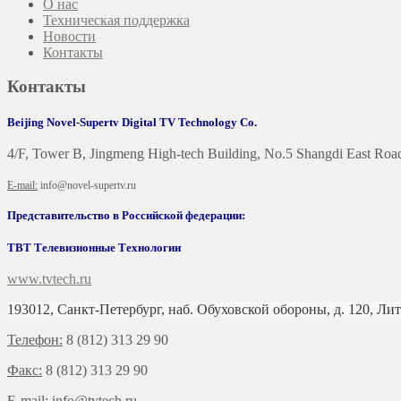
О нас
Техническая поддержка
Новости
Контакты
Контакты
Beijing Novel-Supertv Digital TV Technology Co.
4/F, Tower B, Jingmeng High-tech Building, No.5 Shangdi East Road,
E-mail:
info@novel-supertv.ru
Представительство в Российской федерации:
ТВТ Телевизионные Технологии
www.tvtech.ru
193012, Санкт-Петербург, наб. Обуховской обороны, д. 120, Лит
Телефон:
8 (812) 313 29 90
Факс:
8 (812) 313 29 90
E-mail:
info@tvtech.ru