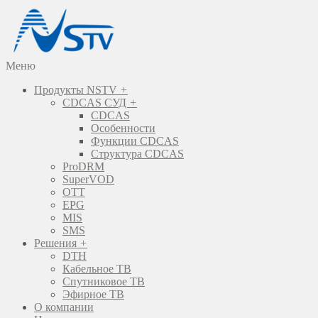
Меню
Продукты NSTV
+
CDCAS СУД
+
CDCAS
Особенности
Функции CDCAS
Структура CDCAS
ProDRM
SuperVOD
OTT
EPG
MIS
SMS
Решения
+
DTH
Кабельное ТВ
Спутниковое ТВ
Эфирное ТВ
О компании