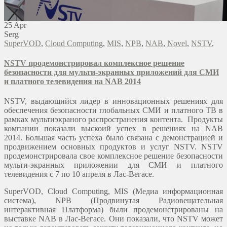
25
Apr
Serg
SuperVOD
,
Cloud Computing
,
MIS
,
NPB
,
NAB
,
Novel
,
NSTV
,
NSTV продемонстрировал комплексное решение
безопасности для мульти-экранных приложений для СМИ
и платного телевидения на NAB 2014
NSTV, выдающийся лидер в инновационных решениях для
обеспечения безопасности глобальных СМИ и платного ТВ в
рамках мультиэкраного распространения контента. Продукты
компании показали выскоий успех в решениях на NAB
2014. Большая часть успеха было связана с демонстрацией и
продвижением основных продуктов и услуг NSTV. NSTV
продемонстрировала свое комплексное решение безопасности
мульти-экранных приложении для СМИ и платного
телевидения с 7 по 10 апреля в Лас-Вегасе.
SuperVOD, Cloud Computing, MIS (Медиа информационная
система), NPB (Продвинутая Радиовещательная
интерактивная Платформа) были продемонстрированы на
выставке NAB в Лас-Вегасе. Они показали, что NSTV может