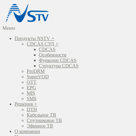
Меню
Продукты NSTV
+
CDCAS СУД
+
CDCAS
Особенности
Функции CDCAS
Структура CDCAS
ProDRM
SuperVOD
OTT
EPG
MIS
SMS
Решения
+
DTH
Кабельное ТВ
Спутниковое ТВ
Эфирное ТВ
О компании