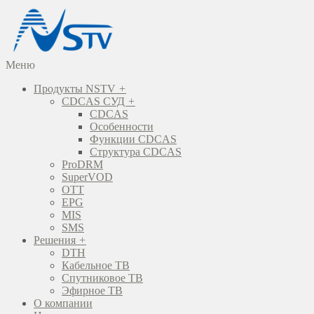
Меню
Продукты NSTV
+
CDCAS СУД
+
CDCAS
Особенности
Функции CDCAS
Структура CDCAS
ProDRM
SuperVOD
OTT
EPG
MIS
SMS
Решения
+
DTH
Кабельное ТВ
Спутниковое ТВ
Эфирное ТВ
О компании