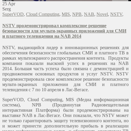
25
Apr
Serg
SuperVOD
,
Cloud Computing
,
MIS
,
NPB
,
NAB
,
Novel
,
NSTV
,
NSTV продемонстрировал комплексное решение
безопасности для мульти-экранных приложений для СМИ
и платного телевидения на NAB 2014
NSTV, выдающийся лидер в инновационных решениях для
обеспечения безопасности глобальных СМИ и платного ТВ в
рамках мультиэкраного распространения контента. Продукты
компании показали выскоий успех в решениях на NAB
2014. Большая часть успеха было связана с демонстрацией и
продвижением основных продуктов и услуг NSTV. NSTV
продемонстрировала свое комплексное решение безопасности
мульти-экранных приложении для СМИ и платного
телевидения с 7 по 10 апреля в Лас-Вегасе.
SuperVOD, Cloud Computing, MIS (Медиа информационная
система), NPB (Продвинутая Радиовещательная
интерактивная Платформа) были продемонстрированы на
выставке NAB в Лас-Вегасе. Они показали, что NSTV может
не только гарантировать защиту телевизионного контента, но
и может принести дополнительную прибыль в реализации